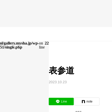
l/gallery.mysha.jp/wp-
on
22
51/single.php
line
表参道
2023.10.23
Line
note