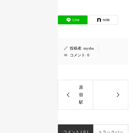
表参道
表参道
Doughnut chart. Data table with 2 ro
男性
41.6%
Line
note
女性
58.4%
投稿者:
mysha
コメント:
0
原
宿
駅
コメント ( 0 )
トラックバッ