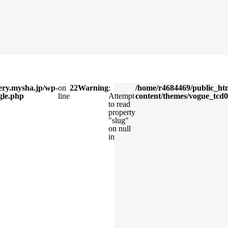
ery.mysha.jp/wp-
on
22
Warning
:
/home/r4684469/public_htm
gle.php
line
Attempt
content/themes/vogue_tcd0
to read
property
"slug"
on null
in