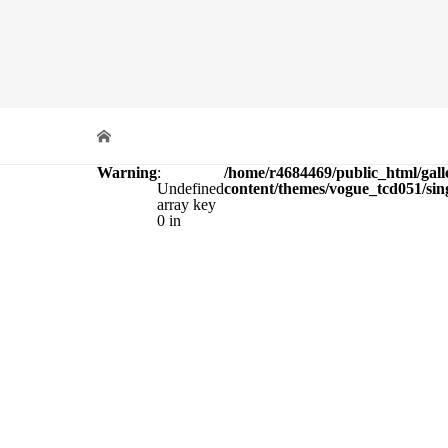
Warning
:
/home/r4684469/public_html/gall
Undefined
content/themes/vogue_tcd051/sin
array key
0 in