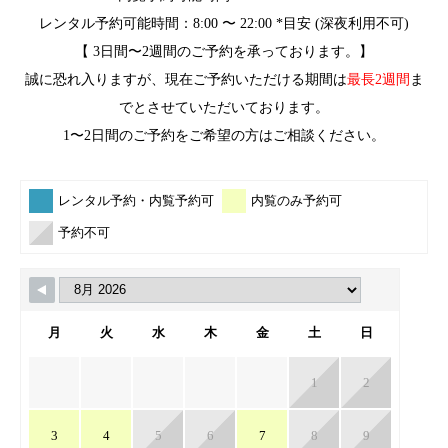
レンタル予約可能時間：8:00 〜 22:00 *目安 (深夜利用不可)
【 3日間〜2週間のご予約を承っております。】
誠に恐れ入りますが、現在ご予約いただける期間は
最長2週間
ま
でとさせていただいております。
1〜2日間のご予約をご希望の方はご相談ください。
レンタル予約・内覧予約可
内覧のみ予約可
予約不可
月
火
水
木
金
土
日
1
2
3
4
5
6
7
8
9