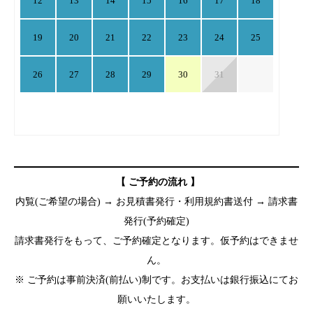
12
13
14
15
16
17
18
19
20
21
22
23
24
25
26
27
28
29
30
31
【 ご予約の流れ 】
内覧(ご希望の場合) → お見積書発行・利用規約書送付 → 請求書
発行(予約確定)
請求書発行をもって、ご予約確定となります。仮予約はできませ
ん。
※ ご予約は事前決済(前払い)制です。お支払いは銀行振込にてお
願いいたします。